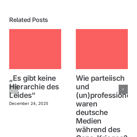
“Safe
Havens”
an
Related Posts
der
Küste
führen
werden
„Es gibt keine
Wie parteiisch
Hierarchie des
und
Leides“
(un)professionell
waren
December 24, 2025
deutsche
Medien
während des