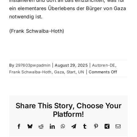
installieren und dort all das einzurichten, was für
ein elementares Überlebens der Bürger von Gaza
notwendig ist.
(Frank Schwalba-Hoth)
By
297603pwpadmin
|
August 29, 2025
|
Autoren-DE
,
on
Frank Schwalba-Hoth
,
Gaza
,
Start
,
UN
|
Comments Off
Palästina:
10
Punkte,
die
Share This Story, Choose Your
von
der
Platform!
staatliche
Anerkenn
Facebook
Bluesky
Reddit
LinkedIn
WhatsApp
Telegram
Tumblr
Pinterest
Xing
Email
zu