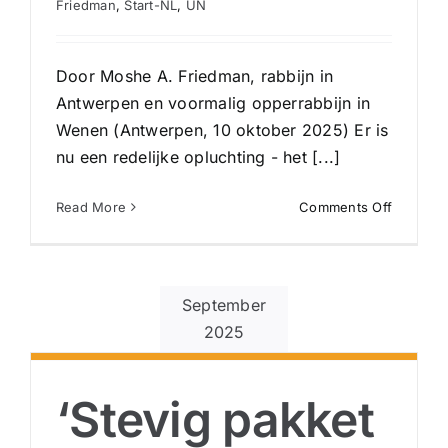
Friedman
,
Start-NL
,
UN
Door Moshe A. Friedman, rabbijn in
Antwerpen en voormalig opperrabbijn in
Wenen (Antwerpen, 10 oktober 2025) Er is
nu een redelijke opluchting - het [...]
on
Read More
Comments Off
Quo
vadis
Midden-
Oosten?
September
2025
‘Stevig pakket