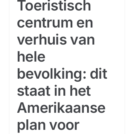
Toeristisch
stoppen’
Vlaamse
en
centrum en
federale
regerin
verhuis van
bereiken
akkoord
over
hele
Gaza-
standpu
bevolking: dit
staat in het
Amerikaanse
plan voor