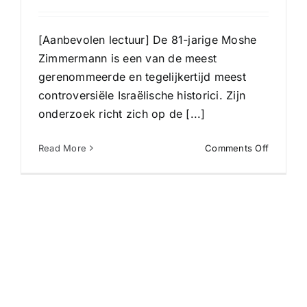
[Aanbevolen lectuur] De 81-jarige Moshe
Zimmermann is een van de meest
gerenommeerde en tegelijkertijd meest
controversiële Israëlische historici. Zijn
onderzoek richt zich op de [...]
on
Read More
Comments Off
‘Europe
kunnen
hun
wrok
maar
moeilijk
overwinn
Joodse
historicu
Moshe