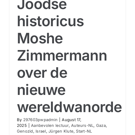
Joodse
historicus
Moshe
Zimmermann
over de
nieuwe
wereldwanorde
By
297603pwpadmin
|
August 17,
2025
|
Aanbevolen lectuur
,
Auteurs-NL
,
Gaza
,
Genozid
,
Israel
,
Jürgen Klute
,
Start-NL