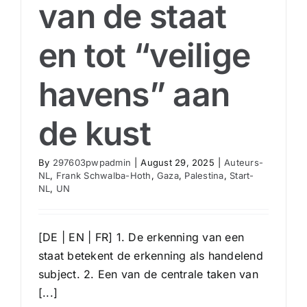
van de staat
Washing
Post’
en tot “veilige
havens” aan
de kust
By
297603pwpadmin
|
August 29, 2025
|
Auteurs-
NL
,
Frank Schwalba-Hoth
,
Gaza
,
Palestina
,
Start-
NL
,
UN
[DE | EN | FR] 1. De erkenning van een
staat betekent de erkenning als handelend
subject. 2. Een van de centrale taken van
[...]