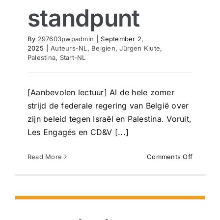
standpunt
By
297603pwpadmin
|
September 2,
2025
|
Auteurs-NL
,
Belgien
,
Jürgen Klute
,
Palestina
,
Start-NL
[Aanbevolen lectuur] Al de hele zomer
strijd de federale regering van België over
zijn beleid tegen Israël en Palestina. Voruit,
Les Engagés en CD&V [...]
on
Read More
Comments Off
‘Stevig
pakket
om
genocid
te