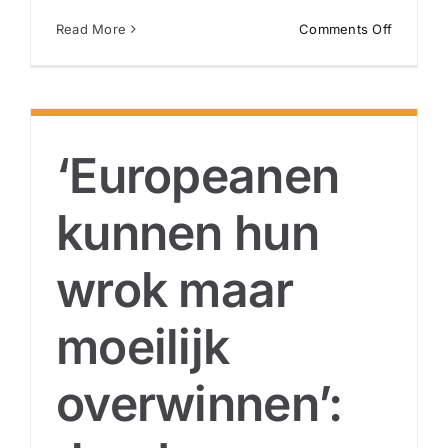
on
Read More
Comments Off
Palestina
10
punten
die
zullen
‘Europeanen
leiden
tot
erkenni
kunnen hun
van
de
wrok maar
staat
en
tot
moeilijk
“veilige
havens”
aan
overwinnen’:
de
kust