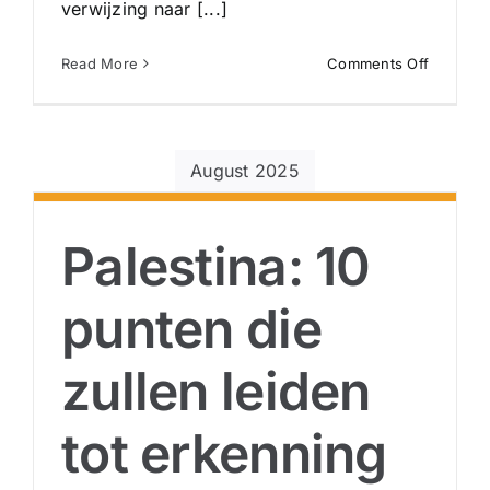
verwijzing naar [...]
on
Read More
Comments Off
Toeristis
centrum
en
verhuis
August 2025
van
hele
bevolkin
Palestina: 10
dit
staat
in
punten die
het
Amerika
zullen leiden
plan
voor
Gaza,
tot erkenning
volgens
‘The