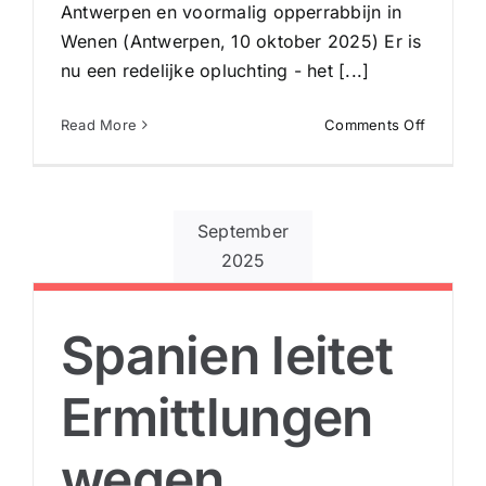
Antwerpen en voormalig opperrabbijn in
Wenen (Antwerpen, 10 oktober 2025) Er is
nu een redelijke opluchting - het [...]
on
Read More
Comments Off
Quo
vadis
Midden-
Oosten?
September
2025
en
Spanien leitet
Ermittlungen
wegen