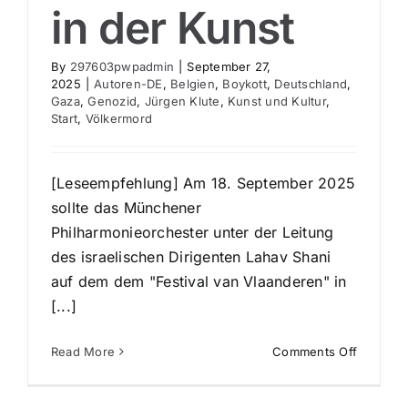
in der Kunst
By
297603pwpadmin
|
September 27,
2025
|
Autoren-DE
,
Belgien
,
Boykott
,
Deutschland
,
Gaza
,
Genozid
,
Jürgen Klute
,
Kunst und Kultur
,
Start
,
Völkermord
[Leseempfehlung] Am 18. September 2025
sollte das Münchener
Philharmonieorchester unter der Leitung
des israelischen Dirigenten Lahav Shani
auf dem dem "Festival van Vlaanderen" in
[...]
on
Read More
Comments Off
Ein
Gespräc