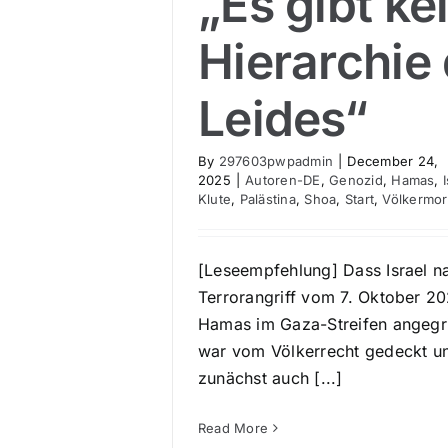
„Es gibt ke
Völkermord
Hierarchie
Leides“
By
297603pwpadmin
|
December 24,
2025
|
Autoren-DE
,
Genozid
,
Hamas
,
Klute
,
Palästina
,
Shoa
,
Start
,
Völkermo
[Leseempfehlung] Dass Israel 
Terrorangriff vom 7. Oktober 20
Hamas im Gaza-Streifen angegri
war vom Völkerrecht gedeckt un
zunächst auch [...]
Read More