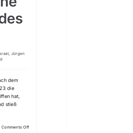
ine
 des
Israel
,
Jürgen
rd
nach dem
23 die
ffen hat,
d stieß
on
Comments Off