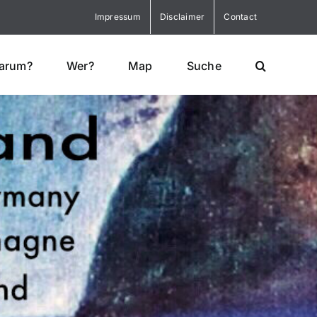
Impressum
Disclaimer
Contact
arum?
Wer?
Map
Suche